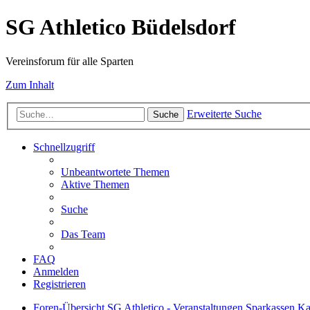
SG Athletico Büdelsdorf
Vereinsforum für alle Sparten
Zum Inhalt
Erweiterte Suche
Suche
Schnellzugriff
Unbeantwortete Themen
Aktive Themen
Suche
Das Team
FAQ
Anmelden
Registrieren
Foren-Übersicht
SG Athletico - Veranstaltungen
Sparkassen Ka