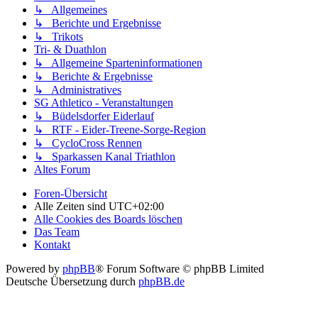
↳ Allgemeines
↳ Berichte und Ergebnisse
↳ Trikots
Tri- & Duathlon
↳ Allgemeine Sparteninformationen
↳ Berichte & Ergebnisse
↳ Administratives
SG Athletico - Veranstaltungen
↳ Büdelsdorfer Eiderlauf
↳ RTF - Eider-Treene-Sorge-Region
↳ CycloCross Rennen
↳ Sparkassen Kanal Triathlon
Altes Forum
Foren-Übersicht
Alle Zeiten sind
UTC+02:00
Alle Cookies des Boards löschen
Das Team
Kontakt
Powered by
phpBB
® Forum Software © phpBB Limited
Deutsche Übersetzung durch
phpBB.de