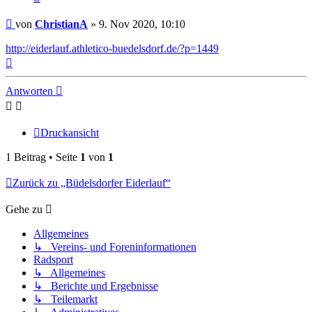
Beitrag
von
ChristianA
»
9. Nov 2020, 10:10
http://eiderlauf.athletico-buedelsdorf.de/?p=1449
Nach
oben
Antworten
Druckansicht
1 Beitrag • Seite
1
von
1
Zurück zu „Büdelsdorfer Eiderlauf“
Gehe zu
Allgemeines
↳ Vereins- und Foreninformationen
Radsport
↳ Allgemeines
↳ Berichte und Ergebnisse
↳ Teilemarkt