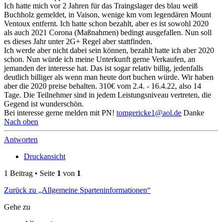
Ich hatte mich vor 2 Jahren für das Traingslager des blau weiß
Buchholz gemeldet, in Vaison, wenige km vom legendären Mount
Ventoux entfernt. Ich hatte schon bezahlt, aber es ist sowohl 2020
als auch 2021 Corona (Maßnahmen) bedingt ausgefallen. Nun soll
es dieses Jahr unter 2G+ Regel aber stattfinden.
Ich werde aber nicht dabei sein können, bezahlt hatte ich aber 2020
schon. Nun würde ich meine Unterkunft gerne Verkaufen, an
jemanden der interesse hat. Das ist sogar relativ billig, jedenfalls
deutlich billiger als wenn man heute dort buchen würde. Wir haben
aber die 2020 preise behalten. 310€ vom 2.4. - 16.4.22, also 14
Tage. Die Teilnehmer sind in jedem Leistungsniveau vertreten, die
Gegend ist wunderschön.
Bei interesse gerne melden mit PN!
tomgericke1@aol.de
Danke
Nach oben
Antworten
Druckansicht
1 Beitrag • Seite
1
von
1
Zurück zu „Allgemeine Sparteninformationen“
Gehe zu