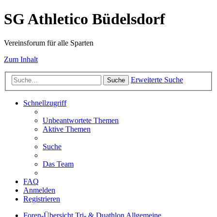
SG Athletico Büdelsdorf
Vereinsforum für alle Sparten
Zum Inhalt
Erweiterte Suche
Suche
Schnellzugriff
Unbeantwortete Themen
Aktive Themen
Suche
Das Team
FAQ
Anmelden
Registrieren
Foren-Übersicht
Tri- & Duathlon
Allgemeine