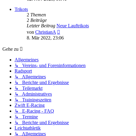
Trikots
2
Themen
2
Beiträge
Letzter Beitrag
Neue Lauftrikots
Neuester
von
ChristianA
Beitrag
8. Mär 2022, 23:06
Gehe zu
Allgemeines
↳ Vereins- und Foreninformationen
Radsport
↳ Allgemeines
↳ Berichte und Ergebnisse
↳ Teilemarkt
↳ Administratives
↳ Trainingszeiten
Zwift E-Racing
↳ E-Racing - FAQ
↳ Termine
↳ Berichte und Ergebnisse
Leichtathletik
↳ Allgemeines