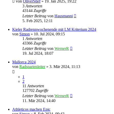
von
OliverStief
» 19. Jan 2025, 19:22
3
Antworten
43144
Zugriffe
Letzter Beitrag
von
Hausmanni
5. Feb 2025, 12:11
Kieler Radrennwochenende mit LM Kriterium 2024
von
Simon
» 10. Jul 2024, 09:15
1
Antworten
43366
Zugriffe
Letzter Beitrag
von
WernerR
19. Jul 2024, 18:07
Mallorca 2024
von
Radspartenleiter
» 3. Mär 2024, 11:13
1
2
11
Antworten
127702
Zugriffe
Letzter Beitrag
von
WernerR
11. Mär 2024, 14:40
Athleticos machen Epic
von
Simon
» 8. Feb 2024, 09:42