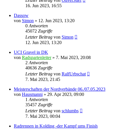
Letzter Beitrag
von
OliverStief
16. Jun 2023, 16:55
Dassow
von
Simon
» 12. Jun 2023, 13:20
0
Antworten
45072
Zugriffe
Letzter Beitrag
von
Simon
12. Jun 2023, 13:20
UCI Gravel in DK
von
Radspartenleiter
» 7. Mai 2023, 20:08
2
Antworten
40636
Zugriffe
Letzter Beitrag
von
RalfUrbschat
7. Mai 2023, 21:45
Meisterschaften der Nordverbände 06./07.05.2023
von
Hausmanni
» 29. Apr 2023, 09:00
1
Antworten
35457
Zugriffe
Letzter Beitrag
von
schlumbs
7. Mai 2023, 00:04
Radrennen in Kolding -der Kampf ums Finish