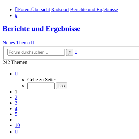
Foren-Übersicht
Radsport
Berichte und Ergebnisse
Suche
Berichte und Ergebnisse
Neues Thema
Erweiterte
Suche
Suche
242 Themen
Seite
1
Gehe zu Seite:
von
10
1
2
3
4
5
…
10
Nächste