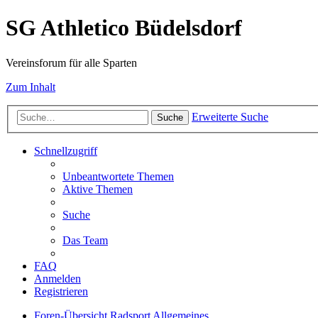
SG Athletico Büdelsdorf
Vereinsforum für alle Sparten
Zum Inhalt
Erweiterte Suche
Suche
Schnellzugriff
Unbeantwortete Themen
Aktive Themen
Suche
Das Team
FAQ
Anmelden
Registrieren
Foren-Übersicht
Radsport
Allgemeines