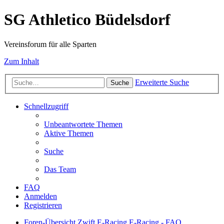
SG Athletico Büdelsdorf
Vereinsforum für alle Sparten
Zum Inhalt
Erweiterte Suche
Suche
Schnellzugriff
Unbeantwortete Themen
Aktive Themen
Suche
Das Team
FAQ
Anmelden
Registrieren
Foren-Übersicht
Zwift E-Racing
E-Racing - FAQ