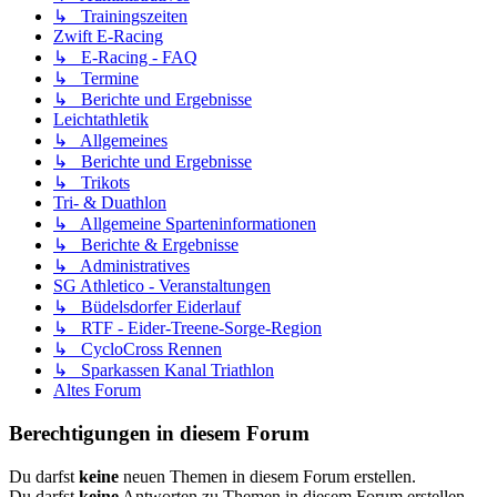
↳ Trainingszeiten
Zwift E-Racing
↳ E-Racing - FAQ
↳ Termine
↳ Berichte und Ergebnisse
Leichtathletik
↳ Allgemeines
↳ Berichte und Ergebnisse
↳ Trikots
Tri- & Duathlon
↳ Allgemeine Sparteninformationen
↳ Berichte & Ergebnisse
↳ Administratives
SG Athletico - Veranstaltungen
↳ Büdelsdorfer Eiderlauf
↳ RTF - Eider-Treene-Sorge-Region
↳ CycloCross Rennen
↳ Sparkassen Kanal Triathlon
Altes Forum
Berechtigungen in diesem Forum
Du darfst
keine
neuen Themen in diesem Forum erstellen.
Du darfst
keine
Antworten zu Themen in diesem Forum erstellen.