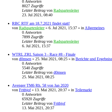
0
Antworten
8027
Zugriffe
Letzter Beitrag
von
Radspartenleiter
23. Jul 2021, 08:40
RBC RTF am 18.7.2021 findet statt!
von
Radspartenleiter
» 6. Jul 2021, 15:37 » in
Allgemeines
0
Antworten
7899
Zugriffe
Letzter Beitrag
von
Radspartenleiter
6. Jul 2021, 15:37
WTRL ZRL Saison 3 - Race #8 - Finale
von
d0msen
» 25. Mai 2021, 08:25 » in
Berichte und Ergebnis
0
Antworten
5540
Zugriffe
Letzter Beitrag
von
d0msen
25. Mai 2021, 08:25
Avenger TM6 Rh. 58 von Jan 2020
von
Frithjof
» 13. Mai 2021, 20:37 » in
Teilemarkt
0
Antworten
65920
Zugriffe
Letzter Beitrag
von
Frithjof
13. Mai 2021, 20:37