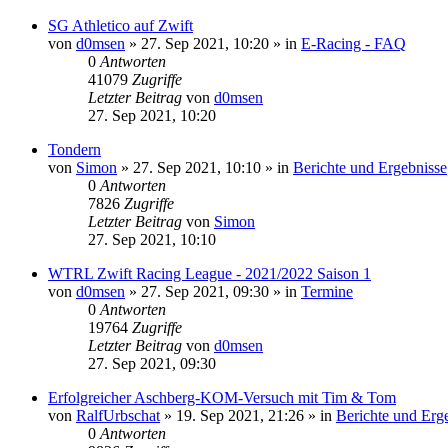
SG Athletico auf Zwift
von
d0msen
» 27. Sep 2021, 10:20 » in
E-Racing - FAQ
0
Antworten
41079
Zugriffe
Letzter Beitrag
von
d0msen
27. Sep 2021, 10:20
Tondern
von
Simon
» 27. Sep 2021, 10:10 » in
Berichte und Ergebnisse
0
Antworten
7826
Zugriffe
Letzter Beitrag
von
Simon
27. Sep 2021, 10:10
WTRL Zwift Racing League - 2021/2022 Saison 1
von
d0msen
» 27. Sep 2021, 09:30 » in
Termine
0
Antworten
19764
Zugriffe
Letzter Beitrag
von
d0msen
27. Sep 2021, 09:30
Erfolgreicher Aschberg-KOM-Versuch mit Tim & Tom
von
RalfUrbschat
» 19. Sep 2021, 21:26 » in
Berichte und Erg
0
Antworten