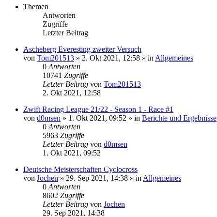
Themen
Antworten
Zugriffe
Letzter Beitrag
Ascheberg Everesting zweiter Versuch
von
Tom201513
» 2. Okt 2021, 12:58 » in
Allgemeines
0
Antworten
10741
Zugriffe
Letzter Beitrag
von
Tom201513
2. Okt 2021, 12:58
Zwift Racing League 21/22 - Season 1 - Race #1
von
d0msen
» 1. Okt 2021, 09:52 » in
Berichte und Ergebnisse
0
Antworten
5963
Zugriffe
Letzter Beitrag
von
d0msen
1. Okt 2021, 09:52
Deutsche Meisterschaften Cyclocross
von
Jochen
» 29. Sep 2021, 14:38 » in
Allgemeines
0
Antworten
8602
Zugriffe
Letzter Beitrag
von
Jochen
29. Sep 2021, 14:38