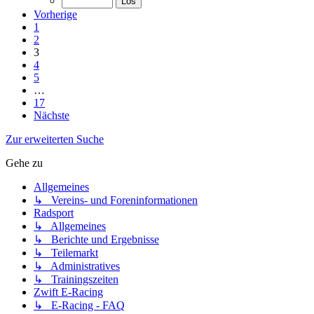
Vorherige
1
2
3
4
5
…
17
Nächste
Zur erweiterten Suche
Gehe zu
Allgemeines
↳ Vereins- und Foreninformationen
Radsport
↳ Allgemeines
↳ Berichte und Ergebnisse
↳ Teilemarkt
↳ Administratives
↳ Trainingszeiten
Zwift E-Racing
↳ E-Racing - FAQ