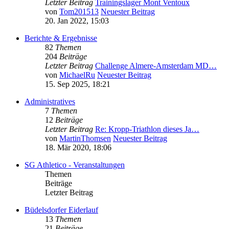
Letzter Beitrag
Trainingslager Mont Ventoux
von
Tom201513
Neuester Beitrag
20. Jan 2022, 15:03
Berichte & Ergebnisse
82
Themen
204
Beiträge
Letzter Beitrag
Challenge Almere-Amsterdam MD…
von
MichaelRu
Neuester Beitrag
15. Sep 2025, 18:21
Administratives
7
Themen
12
Beiträge
Letzter Beitrag
Re: Kropp-Triathlon dieses Ja…
von
MartinThomsen
Neuester Beitrag
18. Mär 2020, 18:06
SG Athletico - Veranstaltungen
Themen
Beiträge
Letzter Beitrag
Büdelsdorfer Eiderlauf
13
Themen
21
Beiträge