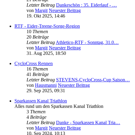
Letzter Beitrag
Dankeschön : 35. Eiderlauf - …
von
Margit
Neuester Beitrag
19. Okt 2025, 14:46
RTF - Eider-Treene-Sorge-Region
10
Themen
20
Beiträge
Letzter Beitrag
Athletico-RTF - Sonntag, 31.0…
von
Margit
Neuester Beitrag
31. Aug 2025, 18:50
CycloCross Rennen
16
Themen
41
Beiträge
Letzter Beitrag
STEVENS-CycloCross-Cup Saison…
von
Hausmanni
Neuester Beitrag
29. Sep 2025, 09:31
Sparkassen Kanal Triathlon
Alles rund um den Sparkassen Kanal Triathlon
3
Themen
4
Beiträge
Letzter Beitrag
Danke - Sparkassen Kanal Tria…
von
Margit
Neuester Beitrag
10. Sep 2024, 10:13