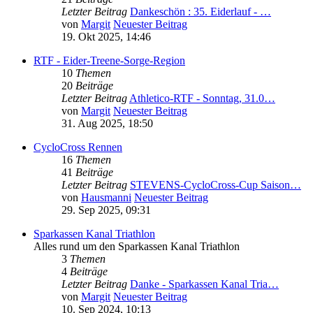
Letzter Beitrag
Dankeschön : 35. Eiderlauf - …
von
Margit
Neuester Beitrag
19. Okt 2025, 14:46
RTF - Eider-Treene-Sorge-Region
10
Themen
20
Beiträge
Letzter Beitrag
Athletico-RTF - Sonntag, 31.0…
von
Margit
Neuester Beitrag
31. Aug 2025, 18:50
CycloCross Rennen
16
Themen
41
Beiträge
Letzter Beitrag
STEVENS-CycloCross-Cup Saison…
von
Hausmanni
Neuester Beitrag
29. Sep 2025, 09:31
Sparkassen Kanal Triathlon
Alles rund um den Sparkassen Kanal Triathlon
3
Themen
4
Beiträge
Letzter Beitrag
Danke - Sparkassen Kanal Tria…
von
Margit
Neuester Beitrag
10. Sep 2024, 10:13