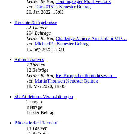
Letzter Beitrag
Trainingslager Mont Ventoux
von
Tom201513
Neuester Beitrag
20. Jan 2022, 15:03
Berichte & Ergebnisse
82
Themen
204
Beiträge
Letzter Beitrag
Challenge Almere-Amsterdam MD…
von
MichaelRu
Neuester Beitrag
15. Sep 2025, 18:21
Administratives
7
Themen
12
Beiträge
Letzter Beitrag
Re: Kropp-Triathlon dieses Ja…
von
MartinThomsen
Neuester Beitrag
18. Mär 2020, 18:06
SG Athletico - Veranstaltungen
Themen
Beiträge
Letzter Beitrag
Büdelsdorfer Eiderlauf
13
Themen
21
Beiträge