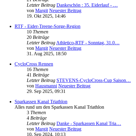
Letzter Beitrag
Dankeschön : 35. Eiderlauf - …
von
Margit
Neuester Beitrag
19. Okt 2025, 14:46
RTF - Eider-Treene-Sorge-Region
10
Themen
20
Beiträge
Letzter Beitrag
Athletico-RTF - Sonntag, 31.0…
von
Margit
Neuester Beitrag
31. Aug 2025, 18:50
CycloCross Rennen
16
Themen
41
Beiträge
Letzter Beitrag
STEVENS-CycloCross-Cup Saison…
von
Hausmanni
Neuester Beitrag
29. Sep 2025, 09:31
Sparkassen Kanal Triathlon
Alles rund um den Sparkassen Kanal Triathlon
3
Themen
4
Beiträge
Letzter Beitrag
Danke - Sparkassen Kanal Tria…
von
Margit
Neuester Beitrag
10. Sep 2024, 10:13