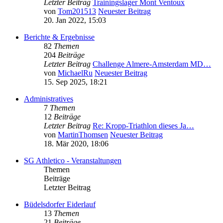
Letzter Beitrag
Trainingslager Mont Ventoux
von
Tom201513
Neuester Beitrag
20. Jan 2022, 15:03
Berichte & Ergebnisse
82
Themen
204
Beiträge
Letzter Beitrag
Challenge Almere-Amsterdam MD…
von
MichaelRu
Neuester Beitrag
15. Sep 2025, 18:21
Administratives
7
Themen
12
Beiträge
Letzter Beitrag
Re: Kropp-Triathlon dieses Ja…
von
MartinThomsen
Neuester Beitrag
18. Mär 2020, 18:06
SG Athletico - Veranstaltungen
Themen
Beiträge
Letzter Beitrag
Büdelsdorfer Eiderlauf
13
Themen
21
Beiträge